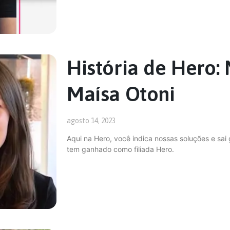
História de Hero
Maísa Otoni
agosto 14, 2023
Aqui na Hero, você indica nossas soluções e s
tem ganhado como filiada Hero.