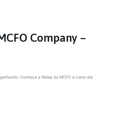
: MCFO Company –
ai ganhando. Conheça a Maísa da MCFO e como ela