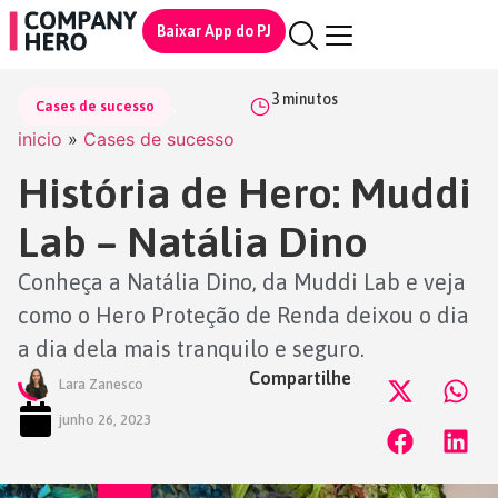
Baixar App do PJ
3
minutos
,
Cases de sucesso
inicio
»
Cases de sucesso
História de Hero: Muddi
Lab – Natália Dino
Conheça a Natália Dino, da Muddi Lab e veja
como o Hero Proteção de Renda deixou o dia
a dia dela mais tranquilo e seguro.
Compartilhe
Lara Zanesco
junho 26, 2023