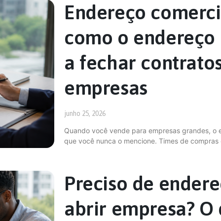
Endereço comercia
como o endereço 
a fechar contrato
empresas
junho 25, 2026
Quando você vende para empresas grandes, o e
que você nunca o mencione. Times de compras e
Preciso de endere
abrir empresa? O q