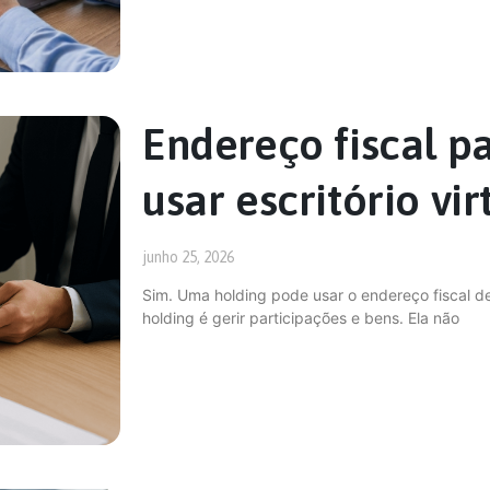
Endereço fiscal p
usar escritório vir
junho 25, 2026
Sim. Uma holding pode usar o endereço fiscal de
holding é gerir participações e bens. Ela não