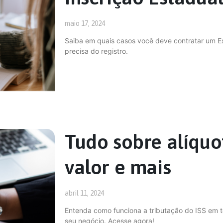
maio 17, 2024
Saiba em quais casos você deve contratar um Esc
precisa do registro.
Tudo sobre alíquot
valor e mais
abril 11, 2024
Entenda como funciona a tributação do ISS em t
seu negócio. Acesse agora!