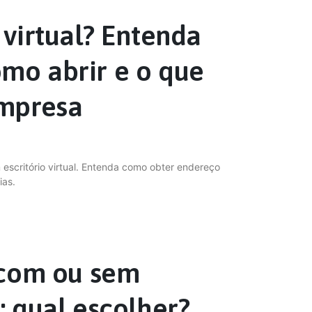
 virtual? Entenda
mo abrir e o que
empresa
 escritório virtual. Entenda como obter endereço
ias.
l com ou sem
: qual escolher?