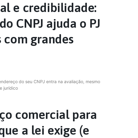
l e credibilidade:
do CNPJ ajuda o PJ
s com grandes
ndereço do seu CNPJ entra na avaliação, mesmo
 jurídico
ço comercial para
ue a lei exige (e