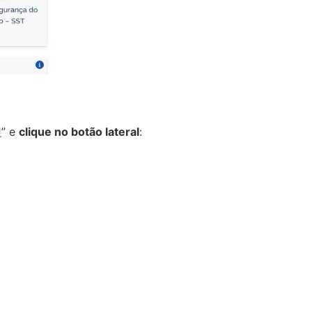
J
” e
clique no botão lateral
: