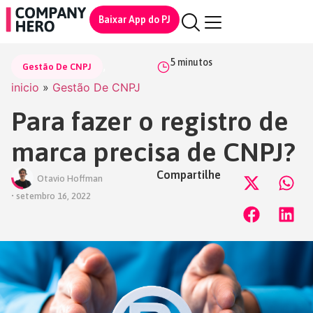
Baixar App do PJ
5
minutos
,
Gestão De CNPJ
inicio
»
Gestão De CNPJ
Para fazer o registro de
marca precisa de CNPJ?
Compartilhe
Otavio Hoffman
•
setembro 16, 2022