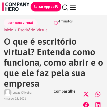
Baixar App do PJ
4
minutos
,
Escritório Virtual
inicio
»
Escritório Virtual
O que é escritório
virtual? Entenda como
funciona, como abrir e o
que ele faz pela sua
empresa
Compartilhe
Lucas Oliveira
•
março 18, 2026