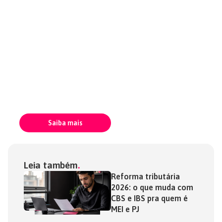
Endereço
95% de clientes
Fiscal para
satisfeitos
quem não
+60 endereços em
precisa de
todo o Brasil
um espaço
4 minutos para
contratar
físico
Saiba mais
Leia também
Reforma tributária
2026: o que muda com
CBS e IBS pra quem é
MEI e PJ