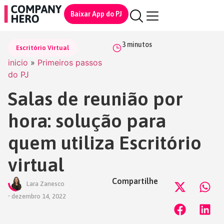
Baixar App do PJ
3
minutos
,
Escritório Virtual
inicio
»
Primeiros passos
do PJ
Salas de reunião por
hora: solução para
quem utiliza Escritório
virtual
Compartilhe
Lara Zanesco
•
dezembro 14, 2022