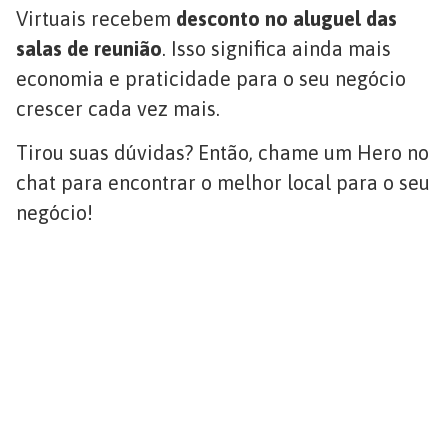
Virtuais recebem
desconto no aluguel das
salas de reunião
. Isso significa ainda mais
economia e praticidade para o seu negócio
crescer cada vez mais.
Tirou suas dúvidas? Então, chame um Hero no
chat para encontrar o melhor local para o seu
negócio!
O Escritório Virtual mais
completo do mercado
Endereço
95% de clientes
Fiscal para
satisfeitos
quem não
+60 endereços em
precisa de
todo o Brasil