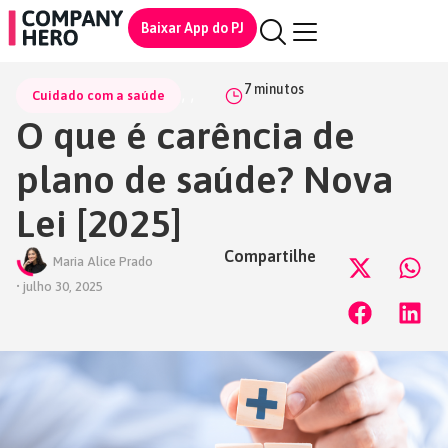
Baixar App do PJ
7
minutos
,
,
Cuidado com a saúde
O que é carência de
plano de saúde? Nova
Lei [2025]
Compartilhe
Maria Alice Prado
•
julho 30, 2025