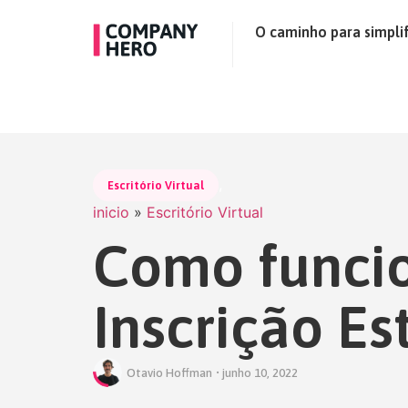
O caminho para simplif
,
Escritório Virtual
inicio
»
Escritório Virtual
Como funcio
Inscrição Es
Otavio Hoffman
•
junho 10, 2022