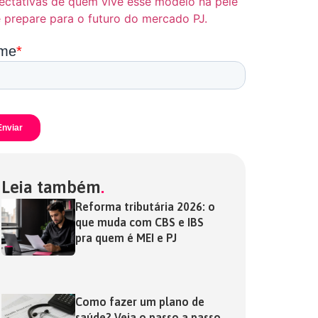
ectativas de quem vive esse modelo na pele
e prepare para o futuro do mercado PJ.
Leia também
Reforma tributária 2026: o
que muda com CBS e IBS
pra quem é MEI e PJ
Como fazer um plano de
saúde? Veja o passo a passo