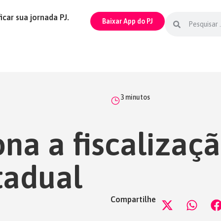
icar sua jornada PJ.
Baixar App do PJ
3
minutos
na a fiscalizaç
tadual
Compartilhe