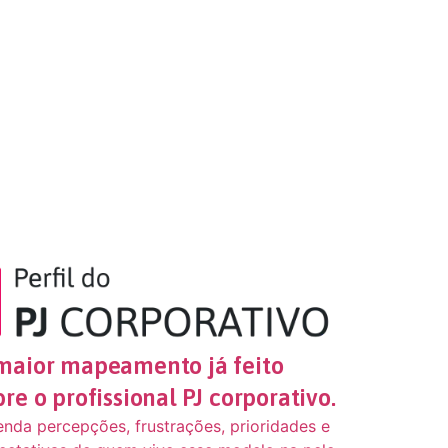
maior mapeamento já feito
bre o profissional PJ corporativo.
enda percepções, frustrações, prioridades e