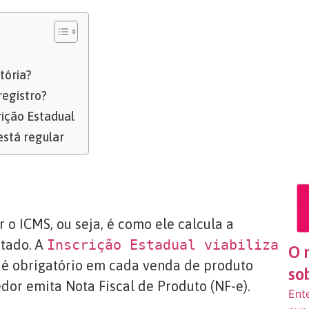
tória?
registro?
rição Estadual
está regular
 o ICMS, ou seja, é como ele calcula a
stado. A
Inscrição Estadual viabiliza
O 
e é obrigatório em cada venda de produto
so
dor emita Nota Fiscal de Produto (NF-e).
Ent