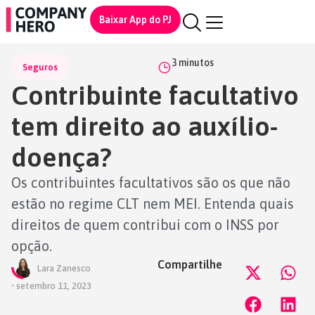
Baixar App do PJ
3
minutos
Seguros
Contribuinte facultativo
tem direito ao auxílio-
doença?
Os contribuintes facultativos são os que não
estão no regime CLT nem MEI. Entenda quais
direitos de quem contribui com o INSS por
opção.
Compartilhe
Lara Zanesco
•
setembro 11, 2023