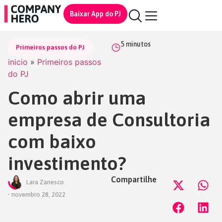
Baixar App do PJ
5
minutos
,
Primeiros passos do PJ
inicio
»
Primeiros passos
do PJ
Como abrir uma
empresa de Consultoria
com baixo
investimento?
Compartilhe
Lara Zanesco
•
novembro 28, 2022