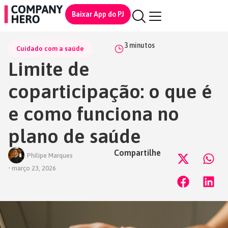
Baixar App do PJ
3
minutos
,
Cuidado com a saúde
Limite de
coparticipação: o que é
e como funciona no
plano de saúde
Compartilhe
Philipe Marques
•
março 23, 2026