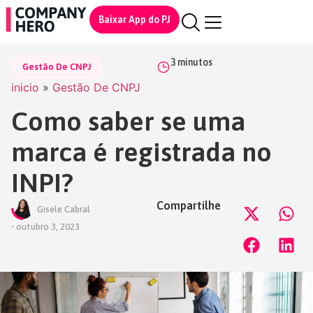
Baixar App do PJ
3
minutos
,
Gestão De CNPJ
inicio
»
Gestão De CNPJ
Como saber se uma
marca é registrada no
INPI?
Compartilhe
Gisele Cabral
•
outubro 3, 2023